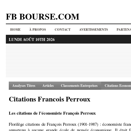
FB BOURSE.COM
HOME
À PROPOS
CONTACT
AVERTISSEMENTS
PARTENA
LUNDI AOÛT 10TH 2026
Analyses Titres
Articles
Classements Entreprises
Citations Econom
Citations Francois Perroux
Les citations de l’économiste François Perroux
Florilège citations de François Perroux (1901-1987) : économiste franç
appartenu à aucune grande école de pensée économique. Il était f