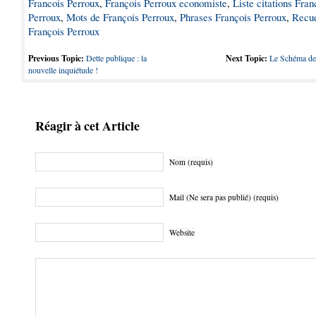
Francois Perroux
,
François Perroux economiste
,
Liste citations Fran
Perroux
,
Mots de François Perroux
,
Phrases François Perroux
,
Recue
François Perroux
Previous Topic:
Dette publique : la
Next Topic:
Le Schéma d
nouvelle inquiétude !
Réagir à cet Article
Nom (requis)
Mail (Ne sera pas publié) (requis)
Website