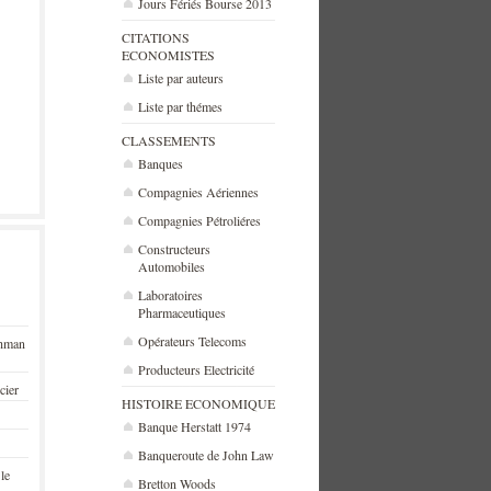
Jours Fériés Bourse 2013
CITATIONS
ECONOMISTES
Liste par auteurs
Liste par thémes
CLASSEMENTS
Banques
Compagnies Aériennes
Compagnies Pétroliéres
Constructeurs
Automobiles
Laboratoires
Pharmaceutiques
Opérateurs Telecoms
ehman
Producteurs Electricité
cier
HISTOIRE ECONOMIQUE
Banque Herstatt 1974
Banqueroute de John Law
 le
Bretton Woods