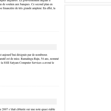
nques anglaises. Le gouvernement anglais a
an de soutien aux banques. Ce second plan en
se financière de très grande ampleur. En effet, la
st aujourd’hui désignée par de nombreux
aratif est de mise. Ramalinga Raju, 54 ans, nommé
 la SSII Satyam Computer Services a avoué le
e 2007 s’était clôturée sur une note quasi stable