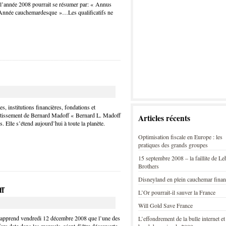
’année 2008 pourrait se résumer par: « Annus
« Année cauchemardesque »…Les qualificatifs ne
 institutions financières, fondations et
nvestissement de Bernard Madoff « Bernard L. Madoff
Articles récents
 Elle s’étend aujourd’hui à toute la planète.
Optimisation fiscale en Europe : les
pratiques des grands groupes
15 septembre 2008 – la faillite de L
Brothers
Disneyland en plein cauchemar finan
ff
L’Or pourrait-il sauver la France
Will Gold Save France
 apprend vendredi 12 décembre 2008 que l’une des
L’effondrement de la bulle internet et