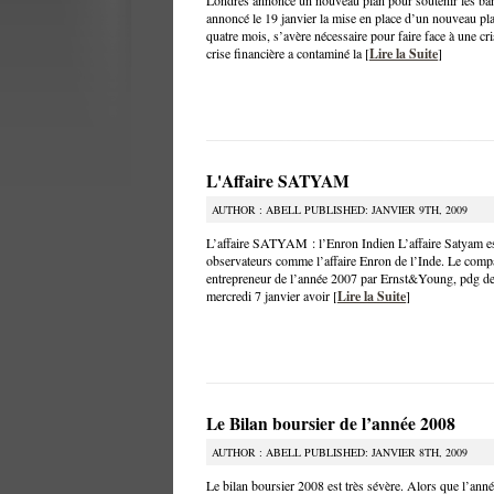
Londres annonce un nouveau plan pour soutenir les ba
annoncé le 19 janvier la mise en place d’un nouveau pl
quatre mois, s’avère nécessaire pour faire face à une cri
crise financière a contaminé la [
Lire la Suite
]
L'Affaire SATYAM
AUTHOR : ABELL PUBLISHED: JANVIER 9TH, 2009
L’affaire SATYAM : l’Enron Indien L’affaire Satyam e
observateurs comme l’affaire Enron de l’Inde. Le comp
entrepreneur de l’année 2007 par Ernst&Young, pdg de
mercredi 7 janvier avoir [
Lire la Suite
]
Le Bilan boursier de l’année 2008
AUTHOR : ABELL PUBLISHED: JANVIER 8TH, 2009
Le bilan boursier 2008 est très sévère. Alors que l’anné