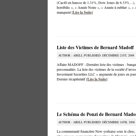
(Cac40 en hausse de 1.31%, Dow Jones de 6.33%…), l
horribilis », « Année Noire », « Année à oublier », 
manquent [
Lire la Suite
]
Liste des Victimes de Bernard Madoff
AUTHOR : ABELL PUBLISHED: DÉCEMBRE 21ST, 2008
Affaire MADOFF –Dernière liste des victimes : banques,
personnalités. La liste des victimes de la société d’i
Investment Securities LLC » augmente de jours en jours.
Dernier récapitulatif [
Lire la Suite
]
Le Schéma de Ponzi de Bernard Mado
AUTHOR : ABELL PUBLISHED: DÉCEMBRE 16TH, 2008
La communauté financière New-yorkaise sous le choc,