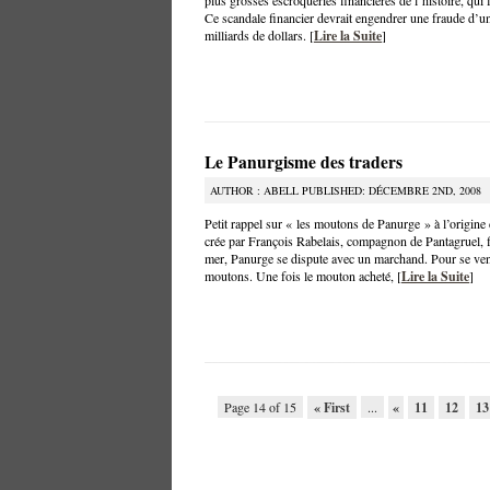
plus grosses escroqueries financières de l’histoire, qui 
Ce scandale financier devrait engendrer une fraude d’u
milliards de dollars. [
Lire la Suite
]
Le Panurgisme des traders
AUTHOR : ABELL PUBLISHED: DÉCEMBRE 2ND, 2008
Petit rappel sur « les moutons de Panurge » à l’origi
crée par François Rabelais, compagnon de Pantagruel, 
mer, Panurge se dispute avec un marchand. Pour se venge
moutons. Une fois le mouton acheté, [
Lire la Suite
]
Page 14 of 15
« First
...
«
11
12
1