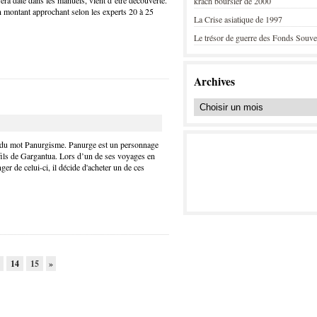
fera date dans les manuels, vient d’être découverte.
krach boursier de 2000
n montant approchant selon les experts 20 à 25
La Crise asiatique de 1997
Le trésor de guerre des Fonds Souve
Archives
ne du mot Panurgisme. Panurge est un personnage
fils de Gargantua. Lors d’un de ses voyages en
r de celui-ci, il décide d'acheter un de ces
3
14
15
»